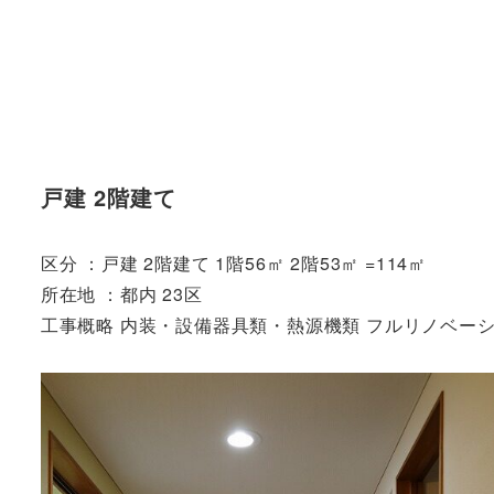
戸建 2階建て
区分 ：戸建 2階建て 1階56㎡ 2階53㎡ =114㎡
所在地 ：都内 23区
工事概略 内装・設備器具類・熱源機類 フルリノベー